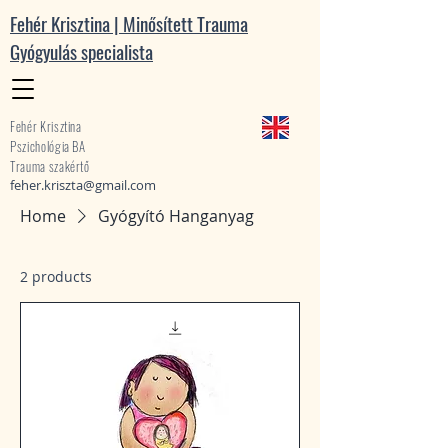
Fehér Krisztina | Minősített Trauma
Gyógyulás specialista
Fehér Krisztina
Pszichológia BA
Trauma szakértő
feher.kriszta@gmail.com
Home
Gyógyító Hanganyag
2 products