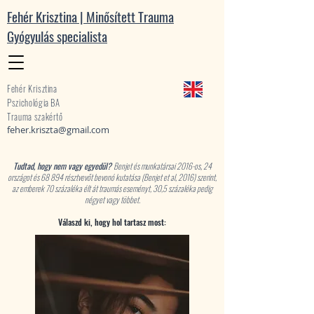
Fehér Krisztina | Minősített Trauma
Gyógyulás specialista
Fehér Krisztina
Pszichológia BA
Trauma szakértő
feher.kriszta@gmail.com
Tudtad, hogy nem vagy egyedül?
Benjet és munkatársai 2016-os, 24
országot és 68 894 résztvevőt bevonó kutatása (Benjet et al, 2016) szerint,
az emberek 70 százaléka élt át traumás eseményt, 30,5 százaléka pedig
négyet vagy többet.
Válaszd ki, hogy hol tartasz most: